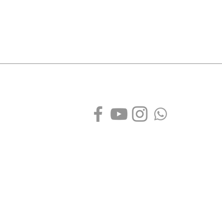
Redes sociais
Produ
Sobre nós
Quem somos
Marine
Venda direta para salão
Máscar
Nossa loja online
Bálsam
Seja um distribuidor
Violet
Rua Itaú, 275 - Vila Carbone
CEP: 02750-020- São Paulo/SP
Telefone: (11)2528-7786 / (11) 98585-8933