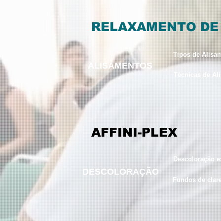
RELAXAMENTO DE
Tipos de Alisa
ALISAMENTOS
Técnicas de Al
AFFINI-PLEX
Descoloração 
DESCOLORAÇÃO
Fundos de clar