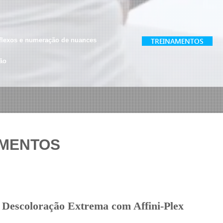
eflexos e numeração de nuances
TREINAMENTOS
ão
AMENTOS
Descoloração Extrema com Affini-Plex