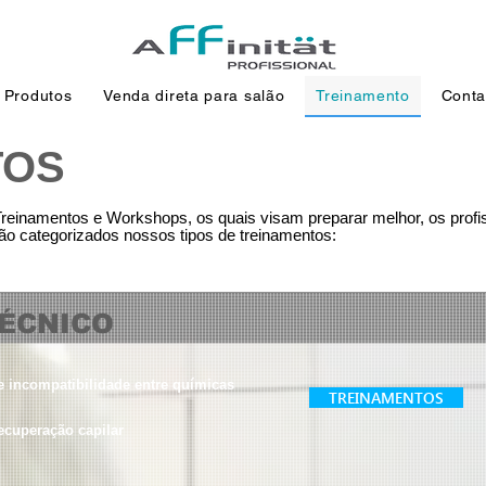
Produtos
Venda direta para salão
Treinamento
Conta
TOS
 Treinamentos e Workshops, os quais visam preparar melhor, os profi
ão categorizados nossos tipos de treinamentos:
ÉCNICO
e incompatibilidade entre químicas
TREINAMENTOS
recuperação capilar